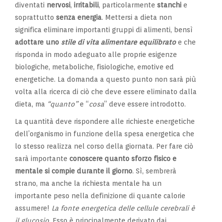
diventati
nervosi
,
irritabili
, particolarmente
stanchi
e
soprattutto
senza energia
. Mettersi a dieta non
significa eliminare importanti gruppi di alimenti, bensì
adottare uno
stile di vita alimentare equilibrato
e che
risponda in modo adeguato alle proprie esigenze
biologiche, metaboliche, fisiologiche, emotive ed
energetiche. La domanda a questo punto non sarà più
volta alla ricerca di ciò che deve essere eliminato dalla
dieta, ma
“quanto”
e “
cosa
” deve essere introdotto.
La quantità deve rispondere alle richieste energetiche
dell’organismo in funzione della spesa energetica che
lo stesso realizza nel corso della giornata. Per fare ciò
sarà importante
conoscere quanto sforzo fisico e
mentale si compie durante il giorno
. Sì, sembrerà
strano, ma anche la richiesta mentale ha un
importante peso nella definizione di quante calorie
assumere!
La fonte energetica delle cellule cerebrali è
il glucosio.
Esso è principalmente derivato dai