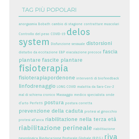
TAG PIÙ POPOLARI
anorgasmia
Bobath
cambio di stagione
contratture muscolari
delos
Controllo del peso
COVID-19
system
distorsioni
Disfunzione sessuale
fascia
disturbo da eccitazione
EBP
eiaculazione precoce
plantare
fascite plantare
fisioterapia
fisioterapiapordenone
interventi di biofeedback
linfodrenaggio
LONG COVID
malattia da Sars-Cov-2
mal di schiena cronico
Massaggio
medico specialista
onde
postura
d’urto
Perfetti
postura corretta
prevenzione della caduta
protesi al ginocchio
riabilitazione nella terza età
protesi all’anca
riabilitazione perineale
riabiltiazione
riva
neurologica
Rieducazione Posturale Globale (R.P.G.)