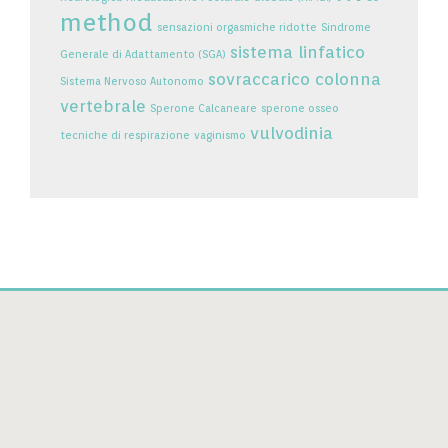
method
sensazioni orgasmiche ridotte
Sindrome
sistema linfatico
Generale di Adattamento (SGA)
sovraccarico colonna
Sistema Nervoso Autonomo
vertebrale
Sperone Calcaneare
sperone osseo
vulvodinia
tecniche di respirazione
vaginismo