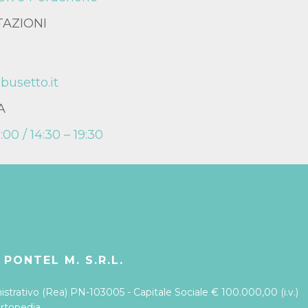
TAZIONI
busetto.it
A
:00 / 14:30 – 19:30
 PONTEL M. S.R.L.
trativo (Rea) PN-103005 - Capitale Sociale € 100.000,00 (i.v.)
Ortopedia