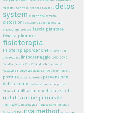
delos
muscolari
Controllo del peso
COVID-19
system
Disfunzione sessuale
distorsioni
disturbo da eccitazione
EBP
fascia plantare
eiaculazione precoce
fascite plantare
fisioterapia
fisioterapiapordenone
interventi di
linfodrenaggio
biofeedback
LONG COVID
malattia da Sars-Cov-2
mal di schiena cronico
Massaggio
medico specialista
onde d’urto
Perfetti
postura
prevenzione
postura corretta
della caduta
protesi al ginocchio
protesi
riabilitazione nella terza età
all’anca
riabilitazione perineale
riabiltiazione neurologica
Rieducazione Posturale
riva method
Globale (R.P.G.)
sensazioni