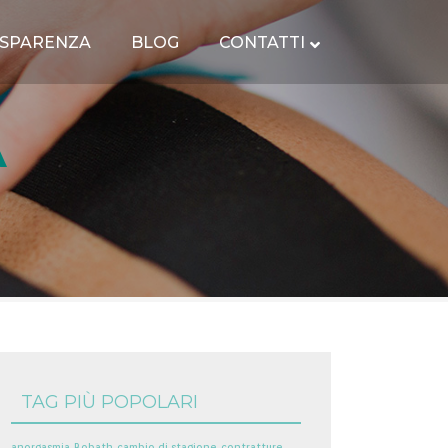
SPARENZA
BLOG
CONTATTI
A
TAG PIÙ POPOLARI
anorgasmia
Bobath
cambio di stagione
contratture