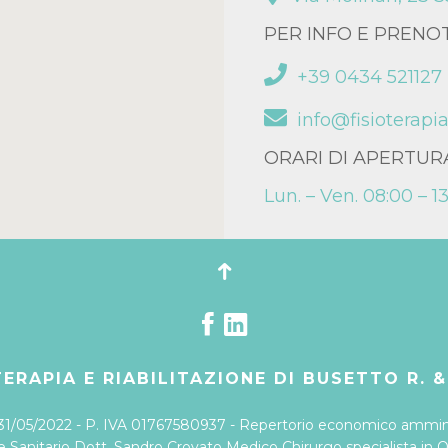
PER INFO E PRENO
+39 0434 521127
info@fisioterapia
ORARI DI APERTUR
Lun. – Ven. 08:00 – 13
ERAPIA E RIABILITAZIONE DI BUSETTO R. &
 31/05/2022 - P. IVA 01767580937 - Repertorio economico amminis
e Sanitario Dott. Sandro Crovato Medico Chirurgo specialista in 