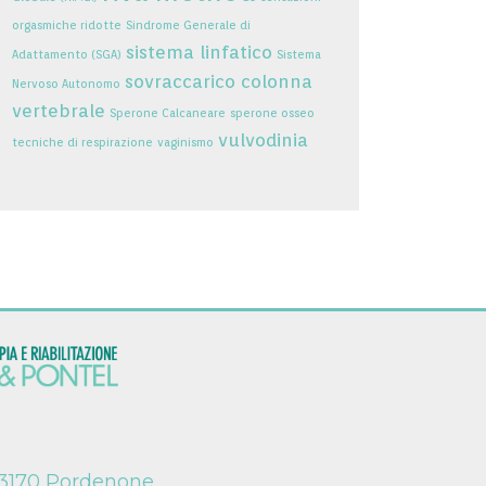
orgasmiche ridotte
Sindrome Generale di
sistema linfatico
Adattamento (SGA)
Sistema
sovraccarico colonna
Nervoso Autonomo
vertebrale
Sperone Calcaneare
sperone osseo
vulvodinia
tecniche di respirazione
vaginismo
 33170 Pordenone