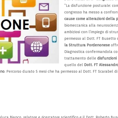
“La disfunzione posturale: co
congresso ha messo a confronto 
cause come alterazioni della 
biomeccanica alla neuroscienza
ambiziosi con l’impiego di str
permesso al Dott. FT Busetto 
la Struttura Pordenonese
offr
Diagnostica confermandola c
trattamento delle
disfunzioni
quello del
Dott. FT Alessandr
ano
. Percorso durato 5 mesi che ha permesso al Dott. FT Scarabel d
luca Bianco, relatore e ricercatore scientifico e il Dott. Roberto Bu