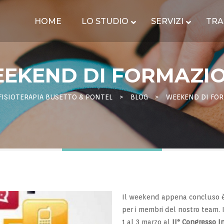
HOME
LO STUDIO
SERVIZI
TRA
EKEND DI FORMAZI
FISIOTERAPIA BUSETTO & PONTEL
>
BLOG
>
WEEKEND DI FO
Il weekend appena concluso è 
per i membri del nostro team. 
1 al 3 marzo al
II° Congresso I