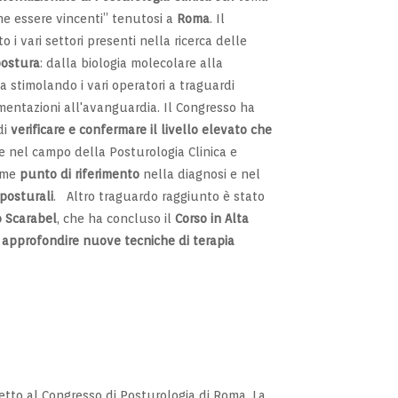
me essere vincenti” tenutosi a
Roma
. Il
i vari settori presenti nella ricerca delle
postura
: dalla biologia molecolare alla
 stimolando i vari operatori a traguardi
umentazioni all'avanguardia. Il Congresso ha
di
verificare e confermare il livello elevato che
e nel campo della Posturologia Clinica e
ome
punto di riferimento
nella diagnosi e nel
 posturali
. Altro traguardo raggiunto è stato
o Scarabel
, che ha concluso il
Corso in Alta
i
approfondire nuove tecniche di terapia
setto al Congresso di Posturologia di Roma. La