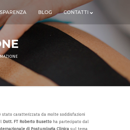
SPARENZA
BLOG
CONTATTI
ONE
RMAZIONE
stato caratterizzata da molte soddisfazioni
Il
Dott. FT Roberto Busetto
ha partecipato dal
nternazionale di Posturologia Clinica
sul tema