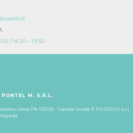
busetto.it
A
:00 / 14:30 – 19:30
 PONTEL M. S.R.L.
trativo (Rea) PN-103005 - Capitale Sociale € 100.000,00 (i.v.)
Ortopedia