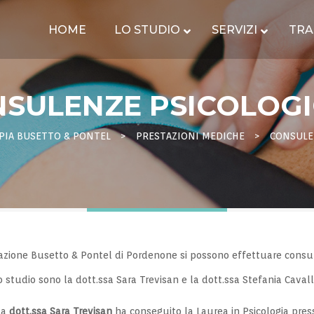
HOME
LO STUDIO
SERVIZI
TRA
SULENZE PSICOLOG
PIA BUSETTO & PONTEL
>
PRESTAZIONI MEDICHE
>
CONSULE
ilitazione Busetto & Pontel di Pordenone si possono effettuare consu
 studio sono la dott.ssa Sara Trevisan e la dott.ssa Stefania Cavall
La
dott.ssa Sara Trevisan
ha conseguito la Laurea in Psicologia presso 