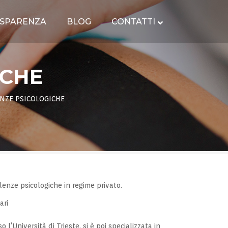
SPARENZA
BLOG
CONTATTI
ICHE
NZE PSICOLOGICHE
lenze psicologiche in regime privato.
ari
l’Università di Trieste, si è poi specializzata in